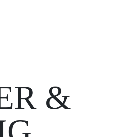
ER &
IG