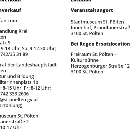
nverkauf
Veranstaltungort
fan.com
Stadtmuseum St. Pölten
Innenhof, Prandtauerstraß
andlung Kral
3100 St. Pölten
ten
atz 9
Bei Regen
Ersatzlocation
 9-18 Uhr, Sa: 9-12.30 Uhr;
02742/35 31 89
Freiraum St. Pölten –
Kulturbühne
rat der Landeshauptstadt
Herzogenburger Straße 12
ten
3100 St. Pölten
tur und Bildung
iterinnenplatz 1b
 8-15 Uhr, Fr: 8-12 Uhr;
02742 333 2606
@st-poelten.gv.at
arzahlung)
useum St. Pölten
auerstraße 2
 10-17 Uhr