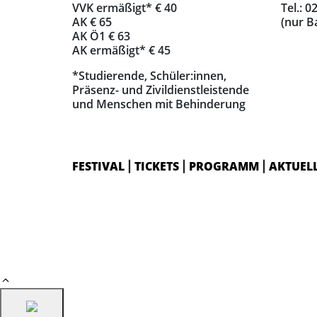
VVK ermäßigt* € 40
Tel.: 
AK € 65
(nur B
AK Ö1 € 63
AK ermäßigt* € 45
*Studierende, Schüler:innen,
Präsenz- und Zivildienstleistende
und Menschen mit Behinderung
FESTIVAL
TICKETS
PROGRAMM
AKTUEL
|
|
|