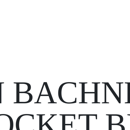
N BACHN
OCKET B