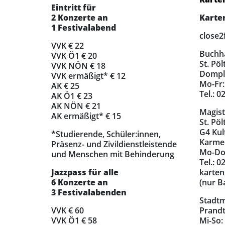
Eintritt für
2 Konzerte an
Karte
1 Festivalabend
close2
VVK € 22
Buchh
VVK Ö1 € 20
St. Pöl
VVK NÖN € 18
Dompl
VVK ermäßigt* € 12
Mo-Fr:
AK € 25
Tel.: 
AK Ö1 € 23
AK NÖN € 21
Magist
AK ermäßigt* € 15
St. Pöl
G4 Kul
*Studierende, Schüler:innen,
Karmel
Präsenz- und Zivildienstleistende
Mo-Do:
und Menschen mit Behinderung
Tel.: 
Jazzpass für alle
karten
6 Konzerte an
(nur B
3 Festivalabenden
Stadtm
VVK € 60
Prandt
VVK Ö1 € 58
Mi-So: