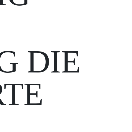
G DIE
RTE