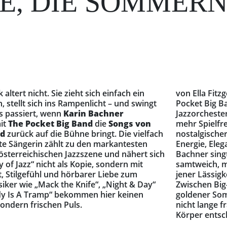
, DIE SOMMERNÄ
ltert nicht. Sie zieht sich einfach ein
von Ella Fitzg
, stellt sich ins Rampenlicht – und swingt
Pocket Big B
s passiert, wenn
Karin Bachner
Jazzorcheste
it
The Pocket Big Band
die
Songs von
mehr Spielfre
ld
zurück auf die Bühne bringt. Die vielfach
nostalgischer
te Sängerin zählt zu den markantesten
Energie, Ele
sterreichischen Jazzszene und nähert sich
Bachner singt
y of Jazz“ nicht als Kopie, sondern mit
samtweich, m
t, Stilgefühl und hörbarer Liebe zum
jener Lässigk
siker wie „Mack the Knife“, „Night & Day“
Zwischen Big
dy Is A Tramp“ bekommen hier keinen
goldener Som
ondern frischen Puls.
nicht lange 
Körper entsc