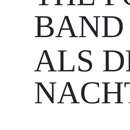
BAND
ALS D
NACHT