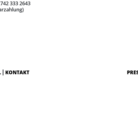
02742 333 2643
arzahlung)
L
KONTAKT
PRE
|