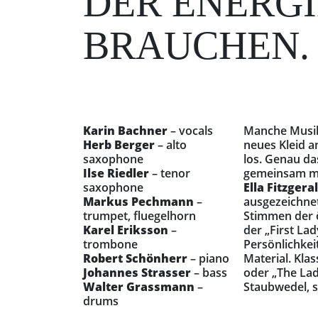
ER ENERGIE
RAUCHEN.
Karin Bachner
– vocals
Manche Musik a
Herb Berger
– alto
neues Kleid an
saxophone
los. Genau da
Ilse Riedler
– tenor
gemeinsam m
saxophone
Ella Fitzgera
Markus Pechmann
–
ausgezeichne
trumpet, fluegelhorn
Stimmen der ö
Karel Eriksson
–
der „First Lad
trombone
Persönlichkei
Robert Schönherr
– piano
Material. Klas
Johannes Strasser
– bass
oder „The La
Walter Grassmann
–
Staubwedel, s
drums