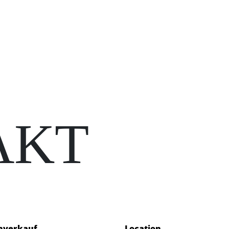
AKT
nverkauf
Location