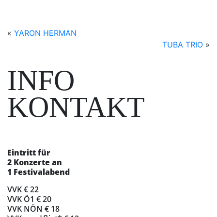
«
YARON HERMAN
TUBA TRIO
»
INFO
KONTAKT
Eintritt für
2 Konzerte an
1 Festivalabend
VVK € 22
VVK Ö1 € 20
VVK NÖN € 18