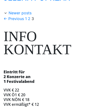
Newer posts
Page
Page
Page
←
Previous
1
2
3
INFO
KONTAKT
Eintritt für
2 Konzerte an
1 Festivalabend
VVK € 22
VVK Ö1 € 20
VVK NÖN € 18
VVK ermäßigt* € 12